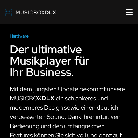
Hardware
Der ul­ti­ma­ti­ve
Mu­sik­play­er für
Ihr Busi­ness.
Mit dem jüngsten Update bekommt unsere
MUSICBOX
DLX
ein schlankeres und
moderneres Design sowie einen deutlich
verbesserten Sound. Dank ihrer intuitiven
Bedienung und den umfangreichen
Features können Sie sich voll und ganz auf