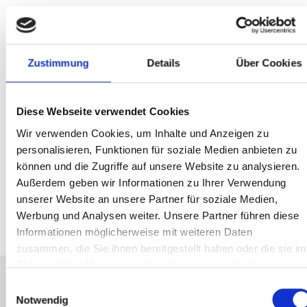
Sie haben noch offene
Fragen?
Zustimmung
Details
Über Cookies
Dann melden Sie sich bei
Diese Webseite verwendet Cookies
uns:
Wir verwenden Cookies, um Inhalte und Anzeigen zu
personalisieren, Funktionen für soziale Medien anbieten zu
können und die Zugriffe auf unsere Website zu analysieren.
KONTAKT AUFNEHMEN
Außerdem geben wir Informationen zu Ihrer Verwendung
unserer Website an unsere Partner für soziale Medien,
Werbung und Analysen weiter. Unsere Partner führen diese
Informationen möglicherweise mit weiteren Daten
zusammen, die Sie ihnen bereitgestellt haben oder die sie im
Rahmen Ihrer Nutzung der Dienste gesammelt haben.
Einwilligungsauswahl
Notwendig