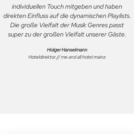
Elbsilber konnten wir den Anbieter finden, der
unsere Herausforderung verstanden und mit
uns gemeinsam umgesetzt hat. Seit dem
müssen wir uns nicht mehr um die richtige
Musik, zur richtigen Zeit, im jeweiligen Outlet
kümmern, das macht das System von Elbsilber
für uns! Die regelmäßigen Updates, z.B. zur
Weihnachtszeit, lässt uns immer aktuelle Musik
hören.
Kay Plesse
Hoteldirektor // ATLANTIC Grand Hotel Travemünde